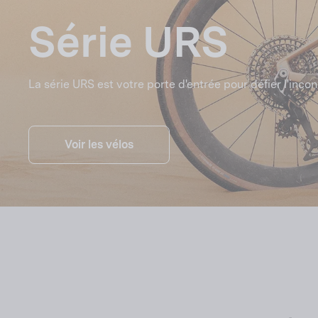
Série URS
La série URS est votre porte d'entrée pour défier l'incon
Voir les vélos