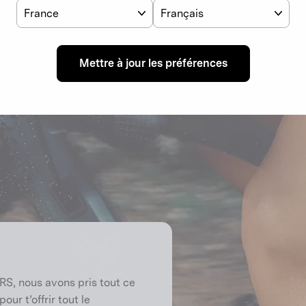
Pays
Langue
Saisir
S'inscrire
S'inscrire
ton
e-
mail
Mettre à jour les préférences
RS, nous avons pris tout ce
ur t’offrir tout le