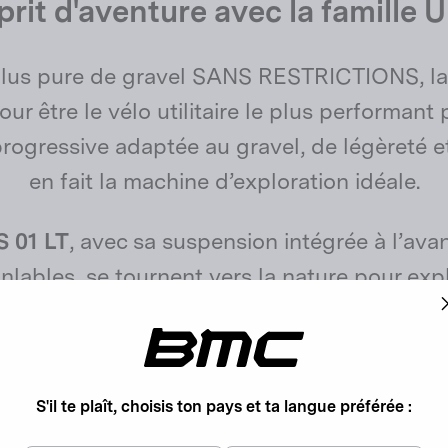
prit d'aventure avec la famill
 plus pure de gravel SANS RESTRICTIONS, la
ur être le vélo utilitaire le plus performant
rogressive adaptée au gravel, de légèreté et 
en fait la machine d’exploration idéale.
 01 LT
, avec sa suspension intégrée à l’avant 
nlables, se tournent vers la nature pour exp
’affranchir des limites. L’URS 01 LT ouvre l
Rejoins la communauté BMC
S'il te plaît, choisis ton pays et ta langue préférée :
En soumettant votre adresse électronique, vous acceptez nos
conditions d'utilisation
.