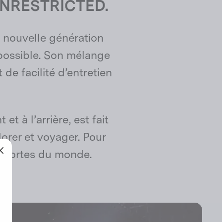
e UNRESTRICTED.
 nouvelle génération
 possible. Son mélange
de facilité d’entretien
et à l’arrière, est fait
lorer et voyager. Pour
es portes du monde.
"Fermer
(Esc)"
"Fermer
(Esc)"