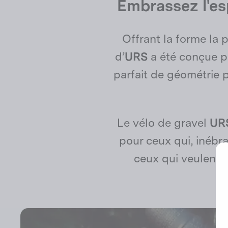
Embrassez l'es
Offrant la forme la
d’
URS
a été conçue po
parfait de géométrie p
Le vélo de gravel
URS
pour ceux qui, inébra
ceux qui veulent s