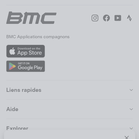
Instagram
Facebook
YouTube
Str
BMC Applications compagnons
App
Store
Google
Play
Liens rapides
Aide
Explorer