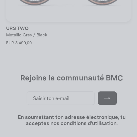
URS TWO
Metallic Grey / Black
EUR 3.499,00
Rejoins la communauté BMC
Saisir
S'inscrire
ton
e-
mail
En soumettant ton adresse électronique, tu
acceptes nos
conditions d'utilisation
.