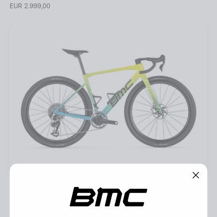
EUR 2.999,00
Kaius 01 ONE
"Ferm
Acid Yellow / River Blue
(Esc)"
EUR 10.999,00