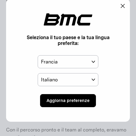
piccola assicurazione in più. Alla fine, la mia Komoot
Collection consisteva in quasi 900 km e poco più di
"Chiu
10.000 metri di dislivello.
(esc)"
Quello che è iniziato con una semplice idea si è
Seleziona il tuo paese e la tua lingua
rapidamente trasformato in un vero e proprio progetto!
preferita:
E poi è arrivata il Covid, con conseguenti limitazioni e
restrizioni di viaggio, che hanno portato a una pausa
Paese
creativa di un anno e mezzo fino alla seconda
ripartenza dell'autunno del 2021.
Lingua
Fortunatamente, la ricerca di compagni di viaggio
adatti e volenterosi, che amano anche fotografare e far
volare i droni, non è stata molto difficile.
Aggiorna preferenze
Benvenuti a bordo, Anna, Max, Moritz e Tomaz!
Con il percorso pronto e il team al completo, eravamo