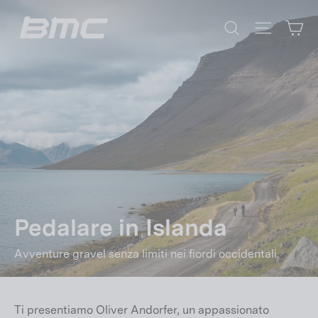
Vai
Ca
direttamente
Cerca
Navigazi
ai
contenuti
Pedalare in Islanda
Avventure gravel senza limiti nei fiordi occidentali
Ti presentiamo Oliver Andorfer, un appassionato