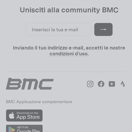
Unisciti alla community BMC
Inserisci
Iscriviti
la
tua
e-
mail
Inviando il tuo indirizzo e-mail, accetti le nostre
condizioni d'uso
.
Instagram
Facebook
YouTube
Str
BMC Applicazione complementare
App
Store
Google