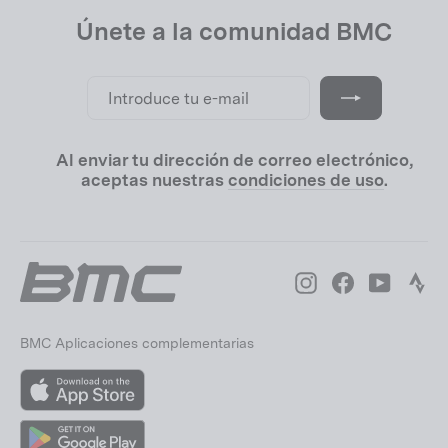
Únete a la comunidad BMC
Introduce
Suscribir
tu
e-
mail
Al enviar tu dirección de correo electrónico,
aceptas nuestras
condiciones de uso
.
Instagram
Facebook
YouTube
Str
BMC Aplicaciones complementarias
App
Store
Google