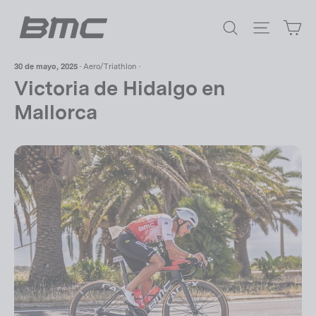
Ir
Ca
directamente
Buscar
Navegac
al
contenido
30 de mayo, 2025
·
Aero/Triathlon
·
Victoria de Hidalgo en
Mallorca