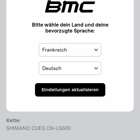
"Schl
(Esc)"
Antrieb
Bitte wähle dein Land und deine
bevorzugte Sprache:
Kurbel:
Miranda Classic x Bosch
Land
Kettenblätter:
38T
Sprache
Kassette:
SHIMANO CUES (CS-LG400-10)
Einstellungen aktualisieren
Kassettengrösse:
11-48T
Kette:
SHIMANO CUES CN-LG500