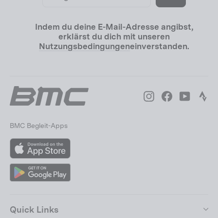
E-
Mail
Indem du deine E-Mail-Adresse angibst,
erklärst du dich mit unseren
Nutzungsbedingungen
einverstanden.
Instagram
Facebook
YouTube
Str
BMC Begleit-Apps
App
Store
Google
Play
Quick Links